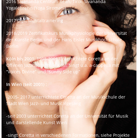
2016 Sivananda Centrum Reith, Tirol: Sivananda
Yogalehrerin (Yoga Siromani)
2017 Dipl. Mentaltrainerin
g
2018/2019 Zertifikatskurs Musikphysiologie der Universität
der Künste Berlin und der Hans Eisler Musikhochschule
Berlin
Köln bis 2001:
1998-2001 Unterrichtete Coretta an der
Offenen Jazzhausschule Köln,
Singt u.a. a-cappella mit
“Voices Divine” und “Sunny Side up”
In Wien (seit 2001) :
-2005- 2017 unterrichtete Coretta an der Musikschule der
Stadt Wien Jazz- und Musicalgesang
-seit 2003 unterrichtet Coretta an der Universität für Musik
und darstellende Kunst Wien
-singt Coretta in verschiedenen Formationen, siehe Projekte