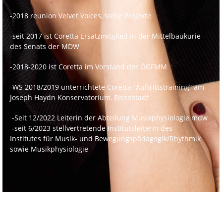
-2018 reunion Velvet Voices, siehe Projekte
-seit 2017 ist Coretta Ersatzmitglied in der Mittelbaukurie
des Senats der MDW
-2018-2020 ist Coretta im Vorstand der ÖGFMM
-WS 2018/2019 unterrichtete Coretta “Auftrittstraining” am
Joseph Haydn Konservatorium, Eisenstadt
-Seit 12/2022 Leiterin der Abteilung Musikphysiologie mdw
-seit 6/2023 stellvertretende Institutsleiterin des
Institutes für Musik- und Bewegungspädagogik/Rhythmik
sowie Musikphysiologie
-an der MDW