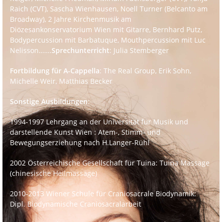
Raich (CVT), Sascha Wienhausen, Noell Turner (Belcanto am
Broadway), 2 Jahre Kirchenmusik am
Diözesankonservatorium Wien mit Gitarre, Bernhard Putz,
Bodypercussion mit Barbatuque, Mouthpercussion mit Luc
Nelisson…….
Sprechunterricht
: Julia Stemberger
Fortbildung für A-Cappella
: The Real Group, Erik Sohn,
Michelle Weir, Matthias Becker
Sonstige Ausbildungen
:
1994-1997 Lehrgang an der Universität für Musik und
darstellende Kunst Wien : Atem-, Stimm- und
Bewegungserziehung nach H.Langer-Rühl
2002 Österreichische Gesellschaft für Tuina: Tuina Massage
(chinesische Heilmassage)
2010-2013 Wiener Schule für Craniosacrale Biodynamik:
Dipl. Biodynamische Craniosacralarbeit