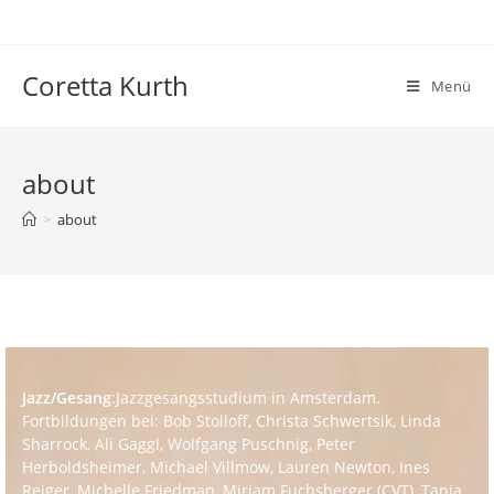
Zum
Inhalt
springen
Coretta Kurth
Menü
about
>
about
Jazz/Gesang
:
Jazzgesangsstudium in Amsterdam.
Fortbildungen bei: Bob Stolloff, Christa Schwertsik, Linda
Sharrock, Ali Gaggl, Wolfgang Puschnig, Peter
Herboldsheimer, Michael Villmow, Lauren Newton, Ines
Reiger, Michelle Friedman, Miriam Fuchsberger (CVT), Tanja