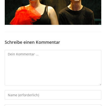
Schreibe einen Kommentar
Kommentieren
Gib
deinen
Namen