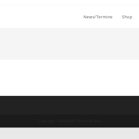
News/Termine
Shop
Copyright - OceanWP Theme by Nick